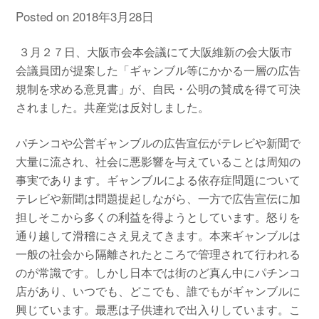
Posted on
2018年3月28日
３月２７日、大阪市会本会議にて大阪維新の会大阪市
会議員団が提案した「ギャンブル等にかかる一層の広告
規制を求める意見書」が、自民・公明の賛成を得て可決
されました。共産党は反対しました。
パチンコや公営ギャンブルの広告宣伝がテレビや新聞で
大量に流され、社会に悪影響を与えていることは周知の
事実であります。ギャンブルによる依存症問題について
テレビや新聞は問題提起しながら、一方で広告宣伝に加
担しそこから多くの利益を得ようとしています。怒りを
通り越して滑稽にさえ見えてきます。本来ギャンブルは
一般の社会から隔離されたところで管理されて行われる
のが常識です。しかし日本では街のど真ん中にパチンコ
店があり、いつでも、どこでも、誰でもがギャンブルに
興じています。最悪は子供連れで出入りしています。こ