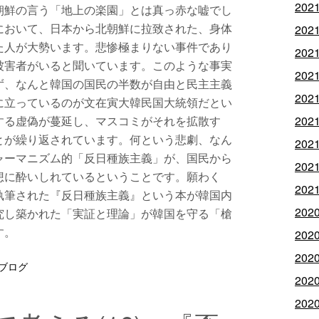
202
朝鮮の言う「地上の楽園」とは真っ赤な嘘でし
において、日本から北朝鮮に拉致された、身体
202
た人が大勢います。悲惨極まりない事件であり
202
被害者がいると聞いています。このような事実
202
ず、なんと韓国の国民の半数が自由と民主主義
202
に立っているのが文在寅大韓民国大統領だとい
する虚偽が蔓延し、マスコミがそれを拡散す
202
とが繰り返されています。何という悲劇、なん
202
ャーマニズム的「反日種族主義」が、国民から
202
想に酔いしれているということです。願わく
202
執筆された『反日種族主義』という本が韓国内
202
究し築かれた「実証と理論」が韓国を守る「槍
す。
202
202
ブログ
202
202