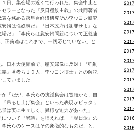
１１日、集会場の近くで行われた。集会中止と
201
トセラーとなった『反日種族主義』の共同著者
201
代表を務める落星台経済研究所の李ウヨン研究
201
慰安婦は性奴隷だ』『日本政府は謝罪せよ』な
201
立場だ」「李氏らは慰安婦問題について正義連
が、正義連はこれまで、一切応じていない」と
201
201
201
丸、日本大使館前で、慰安婦像に反対！『強制
201
主義』著者ら１０人、李ウヨン博士」との解説
介していました。
201
201
ンが「だが、李氏らの抗議集会は冒頭から、自
201
。『吊るし上げ集会』といった表現がピッタリ
201
光景は実に生々しく、異様な迫力があった」
史について『異議』を唱えれば、『親日派』の
201
。李氏らのケースはその象徴的なものだ」と、
201