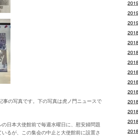
201
201
201
201
201
201
201
201
201
201
記事の写真です。下の写真は虎ノ門ニュースで
201
201
201
ルの日本大使館前で毎週水曜日に、慰安婦問題
201
ているが、この集会の中止と大使館前に設置さ