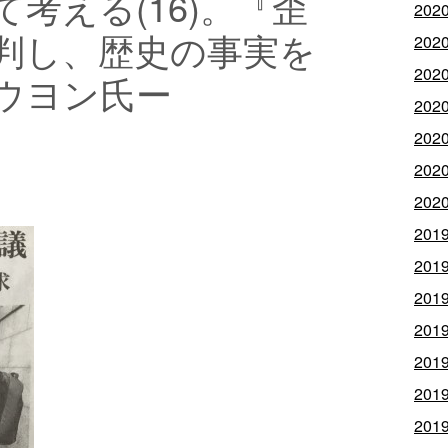
考える(16)。『歪
202
判し、歴史の事実を
202
202
ウヨン氏ー
202
202
202
202
201
201
201
201
201
201
201