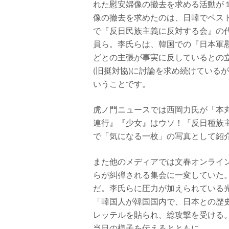
れた慰安婦像の撤去を求める活動が
像の撤去を求めたのは、日韓でベス
で『反日民族主義に反対する会』の
員ら。李氏らは、韓国での『日本軍
どとの主張が事実に反しているとの
(旧挺対協)に討論を求め続けている
いうことです。
虎ノ門ニュースでは西岡力氏が「本
連行』『少女』はウソ！『反日種族
で「気になる一枚」の写真として紹
また他のメディアでは文春オンライ
らが糾弾される集会に一変していた
だ。李氏らに圧力が加えられている
「韓国人が韓国国内で、日本との歴
レッテルを貼られ、総攻撃を受ける
当日の様子を伝えるとともに、