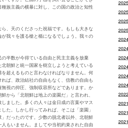
202
日種族主義の横暴に対し、この国の政治と知性
202
202
なら、天のくださった祝福です。もしも大きな
202
論が我々を護る槍と楯になるでしょう。我々の
202
202
民の半数が今得ている自由と民主主義を放棄
202
た北朝鮮と統一国家を樹立しようと考えている
202
疇を超えるものと言わなければなりません。何
202
ければ、政治結社の自由もなく、信教の自由も
202
権無視の抑圧、強制収容所などであります。か
202
朝鮮から「北朝鮮は地上の楽園だ」と言われ、
散しました。多くの人々は金日成の言葉やマス
202
ました。しかし行ってみれば、そこは「楽園」
202
獄」だったのです。少数の脱北者以外、北朝鮮
202
一人もいません。ましてや当初約束された自由