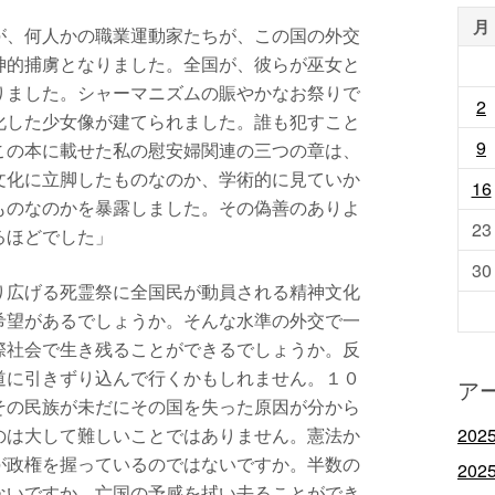
月
が、何人かの職業運動家たちが、この国の外交
神的捕虜となりました。全国が、彼らが巫女と
りました。シャーマニズムの賑やかなお祭りで
2
化した少女像が建てられました。誰も犯すこと
9
この本に載せた私の慰安婦関連の三つの章は、
文化に立脚したものなのか、学術的に見ていか
16
ものなのかを暴露しました。その偽善のありよ
23
るほどでした」
30
り広げる死霊祭に全国民が動員される精神文化
希望があるでしょうか。そんな水準の外交で一
際社会で生き残ることができるでしょうか。反
道に引きずり込んで行くかもしれません。１０
ア
その民族が未だにその国を失った原因が分から
のは大して難しいことではありません。憲法か
202
が政権を握っているのではないですか。半数の
202
ないですか。亡国の予感を拭い去ることができ