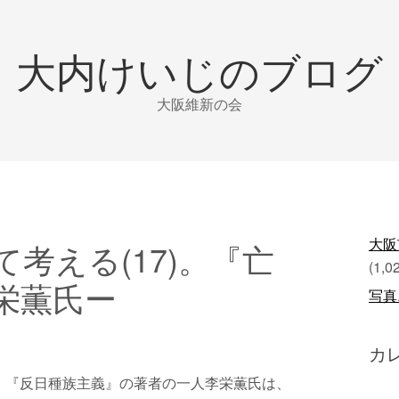
大内けいじのブログ
大阪維新の会
大阪
考える(17)。『亡
(1,0
栄薫氏ー
写真
カ
、『反日種族主義』の著者の一人李栄薫氏は、