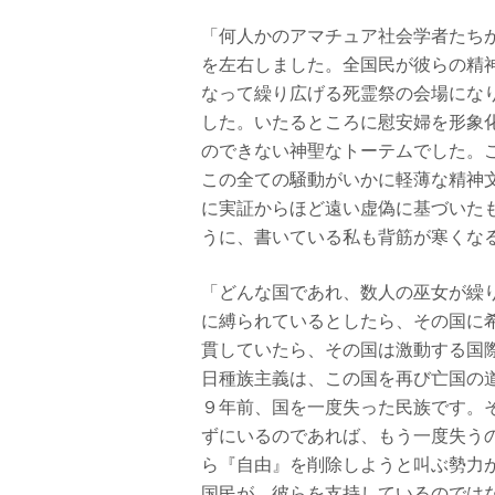
「何人かのアマチュア社会学者たち
を左右しました。全国民が彼らの精
なって繰り広げる死霊祭の会場にな
した。いたるところに慰安婦を形象
のできない神聖なトーテムでした。
この全ての騒動がいかに軽薄な精神
に実証からほど遠い虚偽に基づいた
うに、書いている私も背筋が寒くな
「どんな国であれ、数人の巫女が繰
に縛られているとしたら、その国に
貫していたら、その国は激動する国
日種族主義は、この国を再び亡国の
９年前、国を一度失った民族です。
ずにいるのであれば、もう一度失う
ら『自由』を削除しようと叫ぶ勢力
国民が、彼らを支持しているのでは