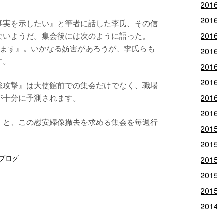
201
201
事実を示したい』と筆者に話した李氏、その信
ないようだ。集会後には次のように語った。
201
ります』。いかなる妨害があろうが、李氏らも
201
す。
201
201
総攻撃』は大使館前での集会だけでなく、職場
が十分に予測されます。
201
201
」と、この慰安婦像撤去を求める集会を毎週行
201
201
ブログ
201
201
201
201