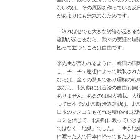
ないのは、その原因を作っている反
があまりにも無気力なためです」
「遅ればせでも大きな討論が起きる
騒動が起こるなら、我々の実証と理
拠って立つところは自由です」
李先生が言われるように、韓国の国
し、チュチェ思想によって武装され
ならば、全くの驚きであり理解の範
故なら、北朝鮮には言論の自由も無
ありません。あるのは個人独裁、人
つて日本での北朝鮮帰還運動は、北
日本のマスコミもそれを積極的に拡
コミを信じて、北朝鮮に渡っていき
ではなく「地獄」でした。「生き地
に渡った人で日本に帰ってきた人は