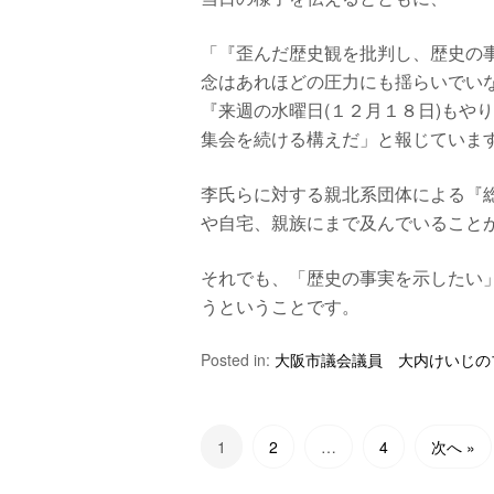
「『歪んだ歴史観を批判し、歴史の
念はあれほどの圧力にも揺らいでい
『来週の水曜日(１２月１８日)もや
集会を続ける構えだ」と報じていま
李氏らに対する親北系団体による『
や自宅、親族にまで及んでいること
それでも、「歴史の事実を示したい
うということです。
Posted in:
大阪市議会議員 大内けいじの
1
2
…
4
次へ »