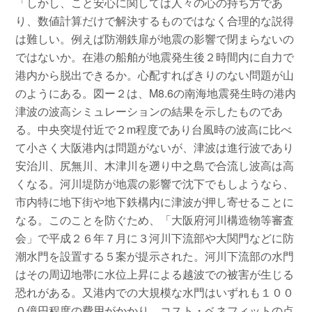
「しかし、こと安心に関しては人々の心の持ち方であ
り、数値計算だけで解決するものではなく合理的な説得
は難しい。例えば防潮鉄扉が地震の影響で閉まらないの
ではないか。在港の船舶が地震発生後２時間内に自力で
港内から脱出できるか。心配すればきりのない問題が山
のようにある。図ー２は、M8.6の南海地震発生時の港内
津波の波高シミュレーションの結果を示したものであ
る。中央突堤付近で２m程度であり台風時の波高に比べ
て小さく大阪港内は問題がないが、津波は進行波であり
安治川、尻無川、木津川を遡り中之島で合流し波高は高
くなる。河川堤防が地震の影響で沈下でもしようなら、
市内特に地下街や地下鉄構内に津波が押し寄せることに
なる。このことを防ぐため、「大阪府河川構造物等審査
会」で平成２６年７月に３河川下流部や大関門などに防
潮水門を設置する５案が提示された。河川下流部の水門
はその周辺地帯に水位上昇による越波での被害が生じる
恐れがある。又港内での大規模な水門はいずれも１００
０億円程度の費用がかかり、コスト・ベネフィットの点